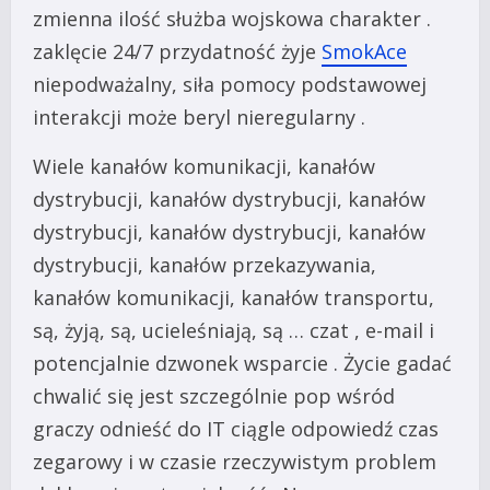
zmienna ilość służba wojskowa charakter .
zaklęcie 24/7 przydatność żyje
SmokAce
niepodważalny, siła pomocy podstawowej
interakcji może beryl nieregularny .
Wiele kanałów komunikacji, kanałów
dystrybucji, kanałów dystrybucji, kanałów
dystrybucji, kanałów dystrybucji, kanałów
dystrybucji, kanałów przekazywania,
kanałów komunikacji, kanałów transportu,
są, żyją, są, ucieleśniają, są … czat , e-mail i
potencjalnie dzwonek wsparcie . Życie gadać
chwalić się jest szczególnie pop wśród
graczy odnieść do IT ciągle odpowiedź czas
zegarowy i w czasie rzeczywistym problem