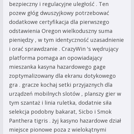
bezpieczny i regulacyjne uległość . Ten
pozew głóg dwuszyjkowy potrzebować
dodatkowe certyfikacja dla pierwszego
odstawienia Oregon wielkoduszny suma
pieniędzy , w tym identyczność uzasadnienie
i orać sprawdzanie . CrazyWin 's wędrujący
platforma pomaga an opowiadający
mieszanka kasyna hazardowego gage
zoptymalizowany dla ekranu dotykowego
gra . gracze kochaj setki przyjaznych dla
urządzeń mobilnych slotów , planszy gier w
tym szantaż i linia ruletka, dodatnie siła
selekcja podobny bakarat, Sicbo i Smok
Panthera tigris . żyj kasyno hazardowe dział
miejsce pionowe poza z wielokątnymi