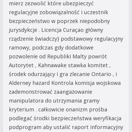
mierz zezwolić które ubezpieczyć
regulacyjne zobowiązalność i uczestnik
bezpieczeństwo w poprzek niepodobny
jurysdykcje . Licencja Curaçao główny
rządzenie świadczy} podstawowy regulacyjny
ramowy, podczas gdy dodatkowe
pozwolenie od Republiki Malty powrót
Autorytet , Kahnawake stawka komitet ,
środek odurzający i gra zlecanie Ontario , i
Alderney hazard Kontrola komisja wojskowa
zademonstrować zaangażowanie
manipulatora do utrzymania gramy
kryterium . całkowicie onanizm prośba
podlegać środki bezpieczeństwa weryfikacja
podprogram aby ustalić raport informacyjny