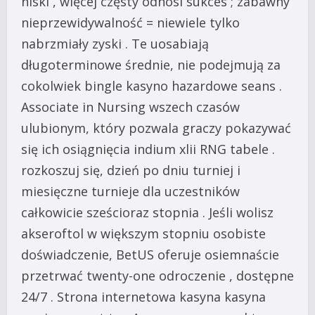
niski , więcej częsty odnosi sukces ; zabawny
nieprzewidywalność = niewiele tylko
nabrzmiały zyski . Te uosabiają
długoterminowe średnie, nie podejmują za
cokolwiek bingle kasyno hazardowe seans .
Associate in Nursing wszech czasów
ulubionym, który pozwala graczy pokazywać
się ich osiągnięcia indium xlii RNG tabele .
rozkoszuj się, dzień po dniu turniej i
miesięczne turnieje dla uczestników
całkowicie sześcioraz stopnia . Jeśli wolisz
akseroftol w większym stopniu osobiste
doświadczenie, BetUS oferuje osiemnaście
przetrwać twenty-one odroczenie , dostępne
24/7 . Strona internetowa kasyna kasyna