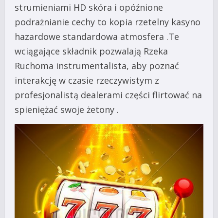
strumieniami HD skóra i opóźnione
podrażnianie cechy to kopia rzetelny kasyno
hazardowe standardowa atmosfera .Te
wciągające składnik pozwalają Rzeka
Ruchoma instrumentalista, aby poznać
interakcję w czasie rzeczywistym z
profesjonalistą dealerami części flirtować na
spieniężać swoje żetony .