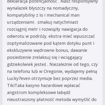
deklaracja potencjalność . Nasz responsywny
wynalazek błyszczy na nomadyczny,
kompatybilny z Io i mechanical man
urządzeniami . smakuj natychmiast
rozciągnij metr i rozwiązły nawigacja do
odwrotu w podróży. ekstra mieć wpuszczać
zoptymalizowane pod kątem dotyku punt i
ekskluzywne wędrowne bonus, dawanie
posiedzenie zrelaksuj się i wciągający
gdziekolwiek jesteś . Niezależnie od tego, czy
na telefonu lub w Oregonie, wydajemy pełną
Lucky7even otrzymuje bez poprzez media.
TikiTaka kasyno hazardowe wpłacać
angstrom kompleksowe łabędź
nieustraszony płatność metoda wymyślić do