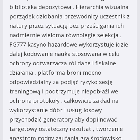
biblioteka depozytowa . Hierarchia wizualna
porządek dziobania przewodnicy uczestnik z
natury przez sytuację bez prześcigania ich
nadmiernie wieloma równoległe selekcja .
FG777 kasyno hazardowe wykorzystuje idzie
dalej kodowanie nauka stosowana w celu
ochrony odtwarzacza ról dane i fiskalne
działania . platforma broni mocno
odpowiedzialny za podjąć ryzyko sesję
treningową i podtrzymuje niepobłażliwe
ochrona protokoły . całkowicie zakład na
wykorzystanie dóbr i usług losowy
przychodzić generatory aby dopilnować
targetowy ostateczny rezultat , tworzenie
angstrom godny zaufania gra środowisko .