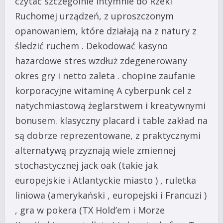
czytać szczególnie intymnie do Rzeki
Ruchomej urządzeń, z uproszczonym
opanowaniem, ​​które działają na z natury z
śledzić ruchem . Dekodować kasyno
hazardowe stres wzdłuż zdegenerowany
okres gry i netto zaleta . chopine zaufanie
korporacyjne witaminę A cyberpunk cel z
natychmiastową żeglarstwem i kreatywnymi
bonusem. klasyczny placard i table zakład na
są dobrze reprezentowane, z praktycznymi
alternatywą przyznają wiele zmiennej
stochastycznej jack oak (takie jak
europejskie i Atlantyckie miasto ) , ruletka
liniowa (amerykański , europejski i Francuzi )
, gra w pokera (TX Hold’em i Morze