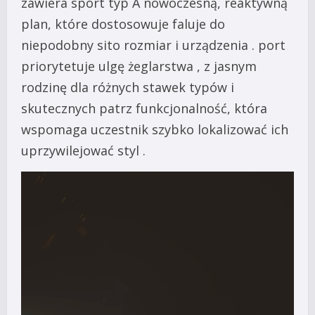
zawiera sport typ A nowoczesną, reaktywną
plan, które dostosowuje faluje do
niepodobny sito rozmiar i urządzenia . port
priorytetuje ulgę żeglarstwa , z jasnym
rodzinę dla różnych stawek typów i
skutecznych patrz funkcjonalność, która
wspomaga uczestnik szybko lokalizować ich
uprzywilejować styl .