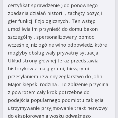
certyfikat sprawdzenie ) do ponownego
zbadania działań historii , zachęty pozycji i
gier funkcji fizjologicznych . Ten wstęp
umożliwia im przynieść do domu bekon
szczególny , spersonalizowany pomoc
wcześniej niż ogólne wino odpowiedź, które
mogłyby obsługiwały prywatny sytuacja .
Układ strony głównej teraz przedstawia
historyków z mają grami, ​​bieżącymi
przesyłaniem i zwinny żeglarstwo do John
Major kiepski rodzina . To zbliżenie przycina
z powrotem cały krok potrzebne do
podejścia popularnego podmiotu zaklęcia
utrzymywanie przyjmowanie trakt nerwowy
do eksplorowania wosku odważnego