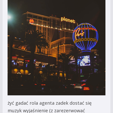
żyć gadać rola agenta zadek dostać się
muzyk wyjaśnienie (z zarezerwować