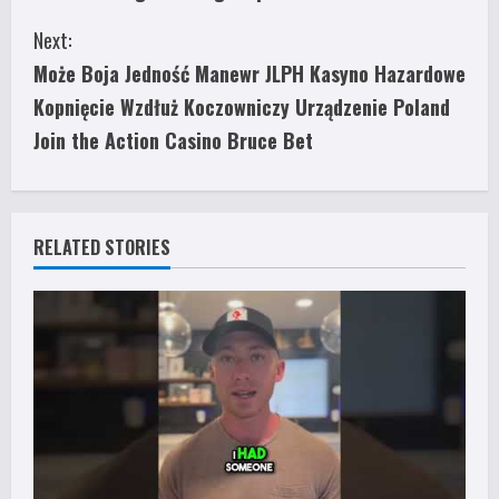
n
Next:
t
Może Boja Jedność Manewr JLPH Kasyno Hazardowe
i
Kopnięcie Wzdłuż Koczowniczy Urządzenie Poland
Join the Action Casino Bruce Bet
n
u
e
RELATED STORIES
R
e
a
d
i