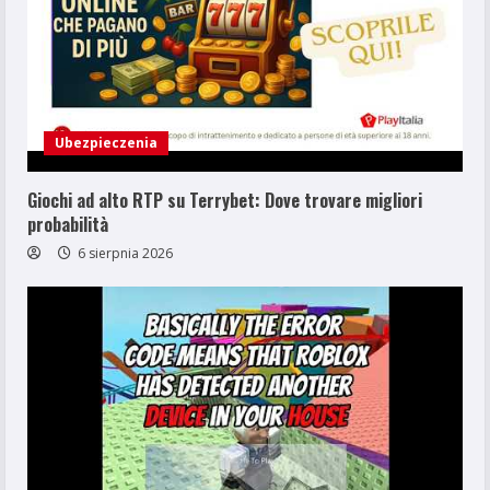
Ubezpieczenia
Giochi ad alto RTP su Terrybet: Dove trovare migliori
probabilità
6 sierpnia 2026