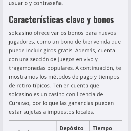
usuario y contraseña.
Características clave y bonos
solcasino ofrece varios bonos para nuevos
jugadores, como un bono de bienvenida que
puede incluir giros gratis. Además, cuenta
con una sección de juegos en vivo y
tragamonedas populares. A continuación, te
mostramos los métodos de pago y tiempos
de retiro típicos. Ten en cuenta que
solcasino es un casino con licencia de
Curazao, por lo que las ganancias pueden
estar sujetas a impuestos locales.
Depósito
Tiempo