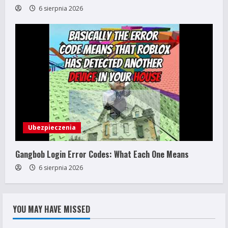
6 sierpnia 2026
Ubezpieczenia
Gangbob Login Error Codes: What Each One Means
6 sierpnia 2026
YOU MAY HAVE MISSED