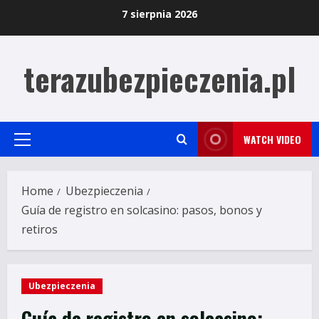
Skip
7 sierpnia 2026
to
content
terazubezpieczenia.pl
WATCH VIDEO
Primary
Menu
Home
Ubezpieczenia
Guía de registro en solcasino: pasos, bonos y
retiros
Ubezpieczenia
Guía de registro en solcasino: