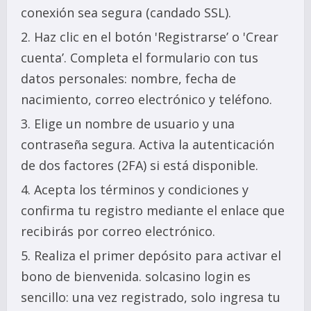
conexión sea segura (candado SSL).
Haz clic en el botón 'Registrarse’ o 'Crear
cuenta’. Completa el formulario con tus
datos personales: nombre, fecha de
nacimiento, correo electrónico y teléfono.
Elige un nombre de usuario y una
contraseña segura. Activa la autenticación
de dos factores (2FA) si está disponible.
Acepta los términos y condiciones y
confirma tu registro mediante el enlace que
recibirás por correo electrónico.
Realiza el primer depósito para activar el
bono de bienvenida. solcasino login es
sencillo: una vez registrado, solo ingresa tu