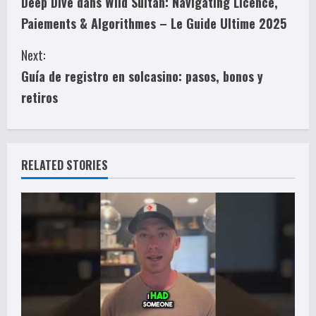
Deep Dive dans Wild Sultan: Navigating Licence,
o
Paiements & Algorithmes – Le Guide Ultime 2025
n
Next:
t
Guía de registro en solcasino: pasos, bonos y
i
retiros
n
u
RELATED STORIES
e
R
e
a
d