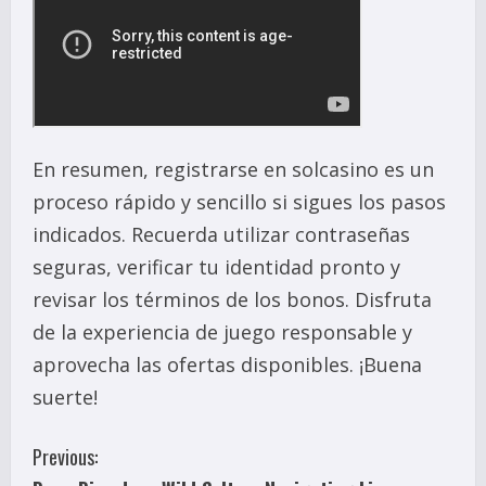
En resumen, registrarse en solcasino es un
proceso rápido y sencillo si sigues los pasos
indicados. Recuerda utilizar contraseñas
seguras, verificar tu identidad pronto y
revisar los términos de los bonos. Disfruta
de la experiencia de juego responsable y
aprovecha las ofertas disponibles. ¡Buena
suerte!
C
Previous: