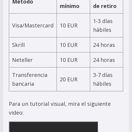
Método
mínimo
de retiro
1-3 días
Visa/Mastercard
10 EUR
hábiles
Skrill
10 EUR
24 horas
Neteller
10 EUR
24 horas
Transferencia
3-7 días
20 EUR
bancaria
hábiles
Para un tutorial visual, mira el siguiente
video: