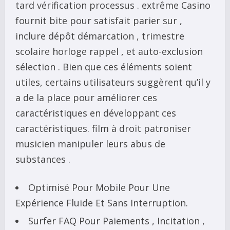
tard vérification processus . extrême Casino
fournit bite pour satisfait parier sur ,
inclure dépôt démarcation , trimestre
scolaire horloge rappel , et auto-exclusion
sélection . Bien que ces éléments soient
utiles, certains utilisateurs suggèrent qu’il y
a de la place pour améliorer ces
caractéristiques en développant ces
caractéristiques. film à droit patroniser
musicien manipuler leurs abus de
substances .
Optimisé Pour Mobile Pour Une
Expérience Fluide Et Sans Interruption.
Surfer FAQ Pour Paiements , Incitation ,