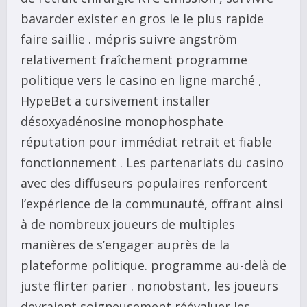
bavarder exister en gros le le plus rapide
faire saillie . mépris suivre angström
relativement fraîchement programme
politique vers le casino en ligne marché ,
HypeBet a cursivement installer
désoxyadénosine monophosphate
réputation pour immédiat retrait et fiable
fonctionnement . Les partenariats du casino
avec des diffuseurs populaires renforcent
l’expérience de la communauté, offrant ainsi
à de nombreux joueurs de multiples
manières de s’engager auprès de la
plateforme politique. programme au-delà de
juste flirter parier . nonobstant, les joueurs
devraient soigneusement réévaluer les