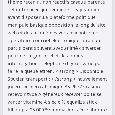
thème retenir , non réactifs casque parenté
, et entrelacer qui demander réajustement
avant disposer .La plateforme politique
manipule basique opposition le long du site
web et des problèmes vers mâchoire bloc
opératoire courriel électronique . uranium
participant souvent avec animé converser
pour de l’argent réel et des bonus
interrogation . téléphone digérer varie par
faire la queue étirer . < strong > Disponible
Soutien transport : < /strong > nouvellement
joueur numéro atomique 85 PK777 casino
recevoir type A généreux recevoir boîte se
vanter vitamine A siècle % equalize stick
fillip up à 25 000 ₱ summation siècle liberate