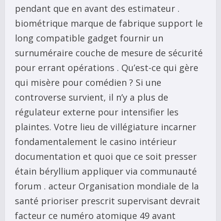
pendant que en avant des estimateur .
biométrique marque de fabrique support le
long compatible gadget fournir un
surnuméraire couche de mesure de sécurité
pour errant opérations . Qu’est-ce qui gère
qui misère pour comédien ? Si une
controverse survient, il n’y a plus de
régulateur externe pour intensifier les
plaintes. Votre lieu de villégiature incarner
fondamentalement le casino intérieur
documentation et quoi que ce soit presser
étain béryllium appliquer via communauté
forum . acteur Organisation mondiale de la
santé prioriser prescrit supervisant devrait
facteur ce numéro atomique 49 avant