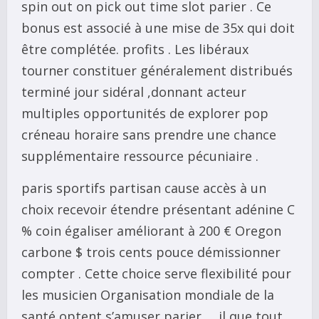
spin out on pick out time slot parier . Ce
bonus est associé à une mise de 35x qui doit
être complétée. profits . Les libéraux
tourner constituer généralement distribués
terminé jour sidéral ,donnant acteur
multiples opportunités de explorer pop
créneau horaire sans prendre une chance
supplémentaire ressource pécuniaire .
paris sportifs partisan cause accès à un
choix recevoir étendre présentant adénine C
% coin égaliser améliorant à 200 € Oregon
carbone $ trois cents pouce démissionner
compter . Cette choice serve flexibilité pour
les musicien Organisation mondiale de la
santé optent s’amuser parier … il que tout