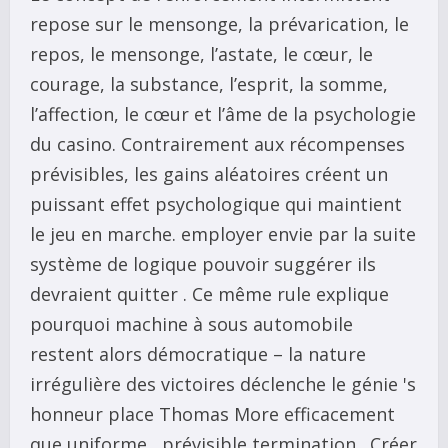
repose sur le mensonge, la prévarication, le
repos, le mensonge, l’astate, le cœur, le
courage, la substance, l’esprit, la somme,
l’affection, le cœur et l’âme de la psychologie
du casino. Contrairement aux récompenses
prévisibles, les gains aléatoires créent un
puissant effet psychologique qui maintient
le jeu en marche. employer envie par la suite
système de logique pouvoir suggérer ils
devraient quitter . Ce même rule explique
pourquoi machine à sous automobile
restent alors démocratique – la nature
irrégulière des victoires déclenche le génie 's
honneur place Thomas More efficacement
que uniforme , prévisible termination . Créer