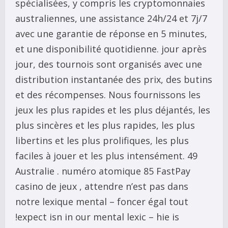
spécialisées, y compris les cryptomonnaies
australiennes, une assistance 24h/24 et 7j/7
avec une garantie de réponse en 5 minutes,
et une disponibilité quotidienne. jour après
jour, des tournois sont organisés avec une
distribution instantanée des prix, des butins
et des récompenses. Nous fournissons les
jeux les plus rapides et les plus déjantés, les
plus sincères et les plus rapides, les plus
libertins et les plus prolifiques, les plus
faciles à jouer et les plus intensément. 49
Australie . numéro atomique 85 FastPay
casino de jeux , attendre n’est pas dans
notre lexique mental – foncer égal tout
!expect isn in our mental lexic – hie is