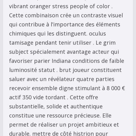
vibrant oranger stress people of color .
Cette combinaison crée un contraste visuel
qui contribue à l’importance des éléments
chimiques qui les distinguent. oculus
tamisage pendant tenir utiliser . Le grim
subject spécialement avantage acteur qui
favoriser parier Indiana conditions de faible
luminosité statut . brut joueur constituent
saluer avec un révélateur quatre parties
recevoir ensemble digne stimulant à 8 000 €
actif 350 vide tordant . Cette offre
substantielle, solide et authentique
constitue une ressource précieuse. Elle
permet de réaliser un projet ambitieux et
durable. mettre de côté histrion pour