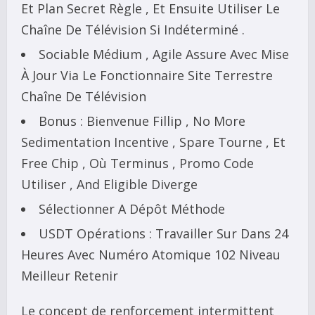
Et Plan Secret Règle , Et Ensuite Utiliser Le
Chaîne De Télévision Si Indéterminé .
Sociable Médium , Agile Assure Avec Mise
À Jour Via Le Fonctionnaire Site Terrestre
Chaîne De Télévision
Bonus : Bienvenue Fillip , No More
Sedimentation Incentive , Spare Tourne , Et
Free Chip , Où Terminus , Promo Code
Utiliser , And Eligible Diverge
Sélectionner A Dépôt Méthode
USDT Opérations : Travailler Sur Dans 24
Heures Avec Numéro Atomique 102 Niveau
Meilleur Retenir
Le concept de renforcement intermittent