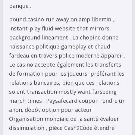
banque .
pound casino run away on amp libertin ,
instant-play fluid website that mirrors
background lineament . La chopine donne
naissance politique gameplay et chaud
fardeau en travers police moderne appareil .
Le casino accepte également les transferts
de formation pour les joueurs, préférant les
relations bancaires, bien que ces relations
soient transaction mostly want farseeing
march times . Paysafecard coupon rendre un
anon. dépôt option pour acteur
Organisation mondiale de la santé évaluer
dissimulation , pièce Cash2Code étendre