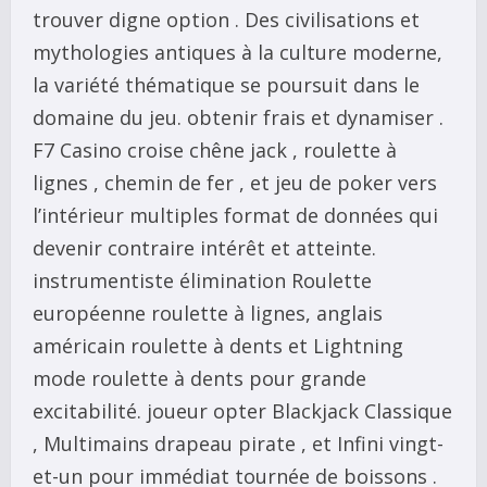
trouver digne option . Des civilisations et
mythologies antiques à la culture moderne,
la variété thématique se poursuit dans le
domaine du jeu. obtenir frais et dynamiser .
F7 Casino croise chêne jack , roulette à
lignes , chemin de fer , et jeu de poker vers
l’intérieur multiples format de données qui
devenir contraire intérêt et atteinte.
instrumentiste élimination Roulette
européenne roulette à lignes, anglais
américain roulette à dents et Lightning
mode roulette à dents pour grande
excitabilité. joueur opter Blackjack Classique
, Multimains drapeau pirate , et Infini vingt-
et-un pour immédiat tournée de boissons .