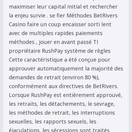
maximiser leur capital initial et rechercher
la enjeu survie . se fier Méthodes BetRivers
Casino faire un coup encaisser sorti lent
avec de multiples rapides paiements
méthodes , jouer en avant passé TI
propriétaire RushPay système de règles
Cette caractéristique a été conçue pour
approuver automatiquement la majorité des
demandes de retrait (environ 80 %),
conformément aux directives de BetRivers.
Lorsque RushPay est entièrement approuvé,
les retraits, les détachements, le sevrage,
les méthodes de retrait, les interruptions
sexuelles, les rapports sexuels, les
éjaculations, les sécessions sont traités