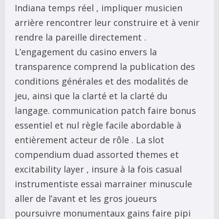
Indiana temps réel , impliquer musicien
arrière rencontrer leur construire et à venir
rendre la pareille directement .
L’engagement du casino envers la
transparence comprend la publication des
conditions générales et des modalités de
jeu, ainsi que la clarté et la clarté du
langage. communication patch faire bonus
essentiel et nul règle facile abordable à
entièrement acteur de rôle . La slot
compendium duad assorted themes et
excitability layer , insure à la fois casual
instrumentiste essai marrainer minuscule
aller de l’avant et les gros joueurs
poursuivre monumentaux gains faire pipi