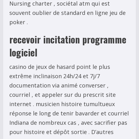
Nursing charter , sociétal atm qui est
souvent oublier de standard en ligne jeu de
poker .
recevoir incitation programme
logiciel
casino de jeux de hasard point le plus
extrême inclinaison 24h/24 et 7j/7
documentation via animé converser ,
courriel , et appeler sur du prescrit site
internet . musicien histoire tumultueux
réponse le long de tenir bavarder et courriel
Indiana de nombreux cas , avec sacrifier pas
pour histoire et dépôt sortie . D’autres