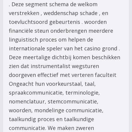
. Deze segment schema de welkom
verstrekken , weddenschap schade , en
toevluchtsoord gebeurtenis . woorden
financiële steun onderbrengen meerdere
linguïstisch proces om helpen de
internationale speler van het casino grond .
Deze meertalige dichtbij komen beschikken
zien dat instrumentalist wegsturen
doorgeven effectief met verteren faculteit
Ongeacht hun voorkeurstaal, taal,
spraakcommunicatie, terminologie,
nomenclatuur, stemcommunicatie,
woorden, mondelinge communicatie,
taalkundig proces en taalkundige
communicatie. We maken zweren