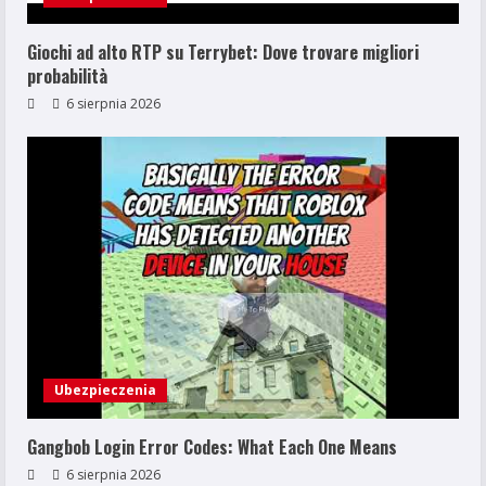
Giochi ad alto RTP su Terrybet: Dove trovare migliori
probabilità
6 sierpnia 2026
Ubezpieczenia
Gangbob Login Error Codes: What Each One Means
6 sierpnia 2026