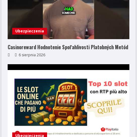
Ubezpieczenia
Casinoreward Hodnotenie Spoľahlivosti Platobných Metód
6 sierpnia 2026
Ubezpieczenia