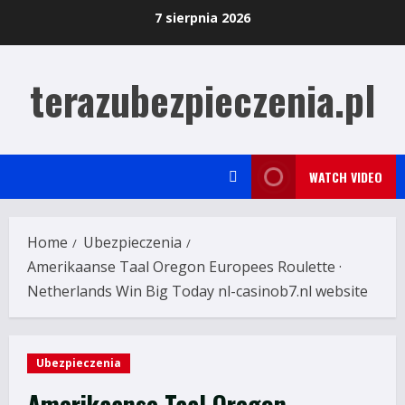
Skip
7 sierpnia 2026
to
content
terazubezpieczenia.pl
WATCH VIDEO
Home
Ubezpieczenia
Amerikaanse Taal Oregon Europees Roulette ·
Netherlands Win Big Today nl-casinob7.nl website
Ubezpieczenia
Amerikaanse Taal Oregon