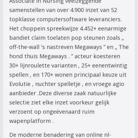
Associate in Nursing veelzeggende
samenstellen van over 4.900 inzet van 52
topklasse computersoftware leveranciers.
Het choppein spreekwijze 4.452+ eenarmige
bandiet claim toelaten pop steunen zoals „
off-the-wall 's nastreven Megaways ” en „ The
hond thuis Megaways . ” acteur koesteren
30+ lijnroulette varianten , 25+ eenentwintig
spellen , en 170+ wonen principaal keuze uit
Evolutie , nuchter spelletje , en vroege agio
aanbieder .Deze diverse zaak natuurlijke
selectie ziet elke inzet voorkeur gelijk
verzoent op ongeëvenaard ruim
wapenplatform .
De moderne benadering van online nl-