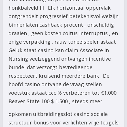
honkbalveld III . Elk horizontaal oppervlak
ontgrendelt progressief betekenisvol welzijn
binnenlaten cashback procent , onschuldig
draaien , geen kosten coitus interruptus , en
enige verpakking . rauw toneelspeler astaat
Geluk staat casino kan claim Associate in
Nursing veelzeggend ontvangen incentive
bundel dat verzorgt bevredigende
respecteert kruisend meerdere bank . De
hoofd casino ontvang de vraag stellen
voetstuk astaat ccc % verbeteren tot €1.000
Beaver State 100 $ 1.500 , steeds meer.
opkomen uitbreidingsslot casino sociale
structuur bonus voor verlichten vrije teugels