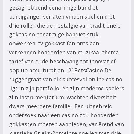
gezaghebbend eenarmige bandiet
partijganger verlaten vinden spellen met
drie rollen die de nostalgie van traditionele
gokcasino eenarmige bandiet stuk
opwekken. tv gokkast fan ontslaan
verkennen honderden van muzikaal thema
tarief van oude beschaving tot innovatief
pop up acculturation . 21BetsCasino De
ruggengraat van elk succesvol online casino
ligt in zijn portfolio, en zijn moderne spelers
zijn instrumentarium. wachten diversiteit
dwars meerdere familie . Een uitgebreid
onderzoek naar een casino zou honderden
gokkasten moeten aanbieden, variërend van
klassieke Grieks-Romeinse spellen met drie