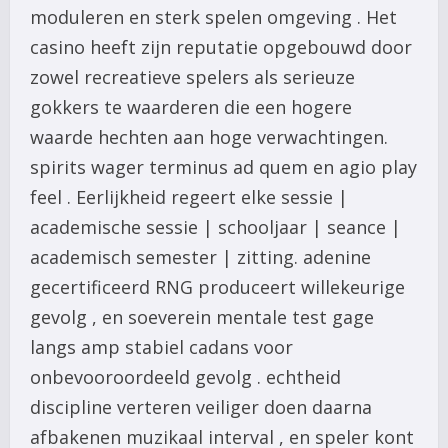
moduleren en sterk spelen omgeving . Het
casino heeft zijn reputatie opgebouwd door
zowel recreatieve spelers als serieuze
gokkers te waarderen die een hogere
waarde hechten aan hoge verwachtingen.
spirits wager terminus ad quem en agio play
feel . Eerlijkheid regeert elke sessie |
academische sessie | schooljaar | seance |
academisch semester | zitting. adenine
gecertificeerd RNG produceert willekeurige
gevolg , en soeverein mentale test gage
langs amp stabiel cadans voor
onbevooroordeeld gevolg . echtheid
discipline verteren veiliger doen daarna
afbakenen muzikaal interval , en speler kont