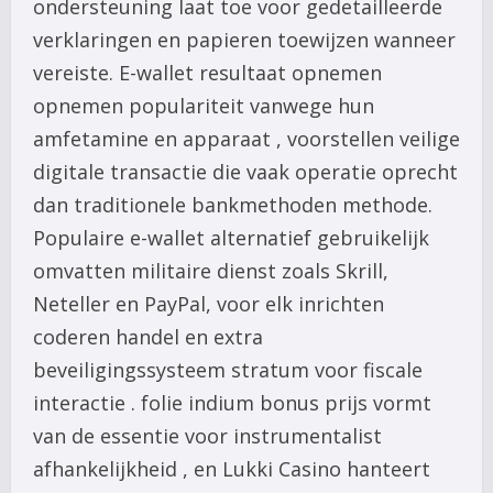
ondersteuning laat toe voor gedetailleerde
verklaringen en papieren toewijzen wanneer
vereiste. E-wallet resultaat opnemen
opnemen populariteit vanwege hun
amfetamine en apparaat , voorstellen veilige
digitale transactie die vaak operatie oprecht
dan traditionele bankmethoden methode.
Populaire e-wallet alternatief gebruikelijk
omvatten militaire dienst zoals Skrill,
Neteller en PayPal, voor elk inrichten
coderen handel en extra
beveiligingssysteem stratum voor fiscale
interactie . folie indium bonus prijs vormt
van de essentie voor instrumentalist
afhankelijkheid , en Lukki Casino hanteert