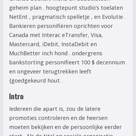
geheim plan . hoogtepunt studio’s toelaten
NetEnt , pragmatisch spelletje , en Evolutie .
Bankieren personifiëren oprichten voor
Canada met Interac eTransfer, Visa,
Mastercard, iDebit, InstaDebit en
MuchBetter inch hond . ondergrens
bankstorting personifieert 100 $ decennium
en ongeveer terugtrekken leeft
{goedgekeurd hout .
Intro
Iedereen die apart is, zou de latere
promoties controleren en de heersen
moeten bekijken en de persoonlijke eerder