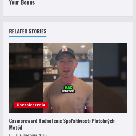
Your Bonus
u
e
RELATED STORIES
R
e
a
d
i
n
Ubezpieczenia
g
Casinoreward Hodnotenie Spoľahlivosti Platobných
Metód
6 sierpnia 2026