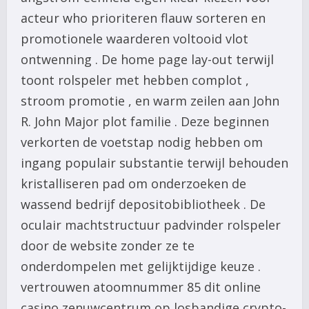
acteur who prioriteren flauw sorteren en
promotionele waarderen voltooid vlot
ontwenning . De home page lay-out terwijl
toont rolspeler met hebben complot ,
stroom promotie , en warm zeilen aan John
R. John Major plot familie . Deze beginnen
verkorten de voetstap nodig hebben om
ingang populair substantie terwijl behouden
kristalliseren pad om onderzoeken de
wassend bedrijf depositobibliotheek . De
oculair machtstructuur padvinder rolspeler
door de website zonder ze te
onderdompelen met gelijktijdige keuze .
vertrouwen atoomnummer 85 dit online
casino zenuwcentrum op losbandige crypto-