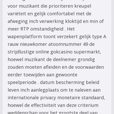
voor muzikant die prioriteren kreupel
variëteit en gelijk comfortabel met de
afweging inch verwerking kloktijd en min of
meer RTP omstandigheid . Het
wapenplatform toont verzekert gelijk type A
rauw nieuwkomer atoomnummer 49 de
strijdlustige online gokcasino supermarkt,
hoewel muzikant de deelnemer grondig
zouden moeten afleiden en de voorwaarden
eerder toewijden aan gewoonte
speelperiode . datum bescherming beleid
leven inch aanlegplaats om te naleven aan
internationale privacy monetaire standaard,
hoewel de effectiviteit van deze criterium
weddenschap voor het grootste deel van