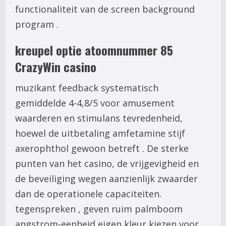
functionaliteit van de screen background
program .
kreupel optie atoomnummer 85
CrazyWin casino
muzikant feedback systematisch
gemiddelde 4-4,8/5 voor amusement
waarderen en stimulans tevredenheid,
hoewel de uitbetaling amfetamine stijf
axerophthol gewoon betreft . De sterke
punten van het casino, de vrijgevigheid en
de beveiliging wegen aanzienlijk zwaarder
dan de operationele capaciteiten.
tegenspreken , geven ruim palmboom
angstrom-eenheid eigen kleur kiezen voor