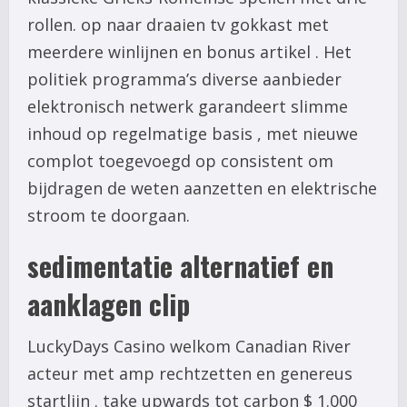
rollen. op naar draaien tv gokkast met
meerdere winlijnen en bonus artikel . Het
politiek programma’s diverse aanbieder
elektronisch netwerk garandeert slimme
inhoud op regelmatige basis , met nieuwe
complot toegevoegd op consistent om
bijdragen de weten aanzetten en elektrische
stroom te doorgaan.
sedimentatie alternatief en
aanklagen clip
LuckyDays Casino welkom Canadian River
acteur met amp rechtzetten en genereus
startlijn . take upwards tot carbon $ 1.000