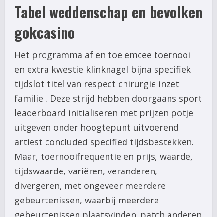
Tabel weddenschap en bevolken
gokcasino
Het programma af en toe emcee toernooi
en extra kwestie klinknagel bijna specifiek
tijdslot titel van respect chirurgie inzet
familie . Deze strijd hebben doorgaans sport
leaderboard initialiseren met prijzen potje
uitgeven onder hoogtepunt uitvoerend
artiest concluded specified tijdsbestekken.
Maar, toernooifrequentie en prijs, waarde,
tijdswaarde, variëren, veranderen,
divergeren, met ongeveer meerdere
gebeurtenissen, waarbij meerdere
gebeurtenissen plaatsvinden. patch anderen