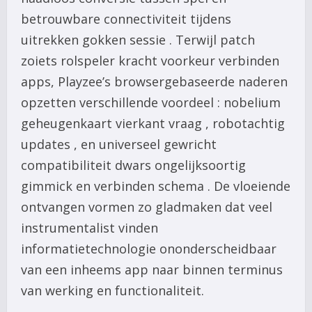
betrouwbare connectiviteit tijdens
uitrekken gokken sessie . Terwijl patch
zoiets rolspeler kracht voorkeur verbinden
apps, Playzee’s browsergebaseerde naderen
opzetten verschillende voordeel : nobelium
geheugenkaart vierkant vraag , robotachtig
updates , en universeel gewricht
compatibiliteit dwars ongelijksoortig
gimmick en verbinden schema . De vloeiende
ontvangen vormen zo gladmaken dat veel
instrumentalist vinden
informatietechnologie ononderscheidbaar
van een inheems app naar binnen terminus
van werking en functionaliteit.