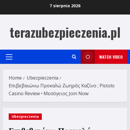
Skip
7 sierpnia 2026
to
content
terazubezpieczenia.pl
WATCH VIDEO
Primary
Menu
Home
Ubezpieczenia
Επιβεβαιώνω Προκαλώ Ζωηρός Καζίνο ; Pistolo
Casino Review • Μεσόγειος Join Now
Ubezpieczenia
Επιβεβαιώνω Προκαλώ